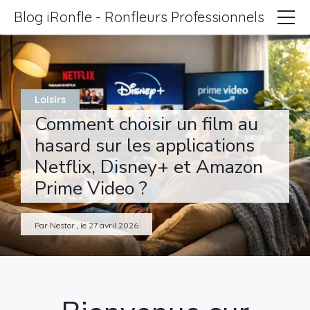
Blog iRonfle - Ronfleurs Professionnels
ChatSEO
Revue Web
Loisirs
Informatique
Comment choisir un film au
Marketing
hasard sur les applications
Netflix, Disney+ et Amazon
Lifestyle
Prime Video ?
Entreprises
Par Nestor , le 27 avril 2026