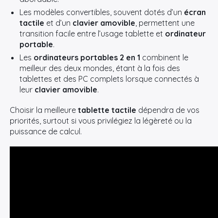
Les modèles convertibles, souvent dotés d’un
écran
tactile
et d’un
clavier amovible
, permettent une
transition facile entre l’usage tablette et
ordinateur
portable
.
Les
ordinateurs portables 2 en 1
combinent le
meilleur des deux mondes, étant à la fois des
tablettes et des PC complets lorsque connectés à
leur
clavier amovible
.
Choisir la meilleure
tablette tactile
dépendra de vos
priorités, surtout si vous privilégiez la légèreté ou la
puissance de calcul.