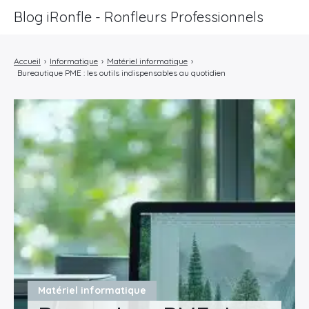
Blog iRonfle - Ronfleurs Professionnels
ChatSEO
Accueil
›
Informatique
›
Matériel informatique
›
Bureautique PME : les outils indispensables au quotidien
Revue Web
Informatique
Marketing
Lifestyle
Entreprises
Matériel informatique