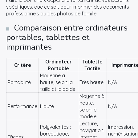
Faire le bon choix dépendra fortement de vos besoins
spécifiques, que ce soit pour imprimer des documents
professionnels ou des photos de famille.
Comparaison entre ordinateurs
portables, tablettes et
imprimantes
Ordinateur
Tablette
Critère
Imprimant
Portable
Tactile
Moyenne à
Portabilité
haute, selon la
Très haute
N/A
taille et le poids
Moyenne à
haute,
Performance
Haute
N/A
selon le
modèle
Lecture,
Polyvalentes :
Impression,
navigation
bureautique,
numérisation
×
Tâches
internet,