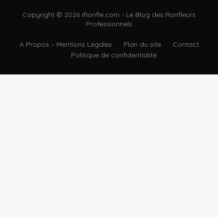
Copyright © 2026 iRonfle.com - Le Blog des Ronfleurs
Professionnels
A Propos – Mentions Légales
Plan du site
Contact
Politique de confidentialité