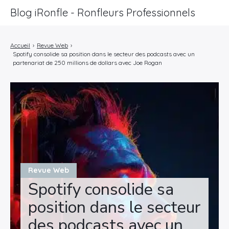
Blog iRonfle - Ronfleurs Professionnels
ChatSEO
Accueil
›
Revue Web
›
Spotify consolide sa position dans le secteur des podcasts avec un
Revue Web
partenariat de 250 millions de dollars avec Joe Rogan
Informatique
Marketing
Lifestyle
Entreprises
Revue Web
Spotify consolide sa
position dans le secteur
des podcasts avec un