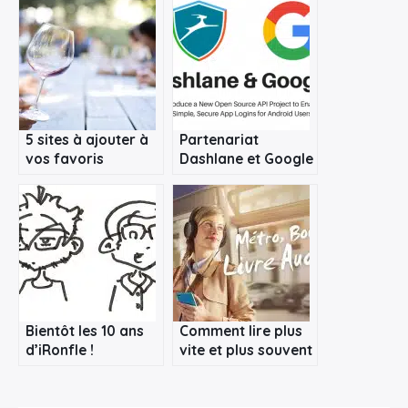
×
Rechercher
5 sites à ajouter à
Partenariat
:
vos favoris
Dashlane et Google
: projet OpenYOLO
Bientôt les 10 ans
Comment lire plus
d’iRonfle !
vite et plus souvent
des livres
intelligents