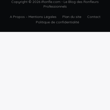
Copyright © 2026 iRonfle.com - Le Blog des Ronfleurs
Professionnels
A Propos – Mentions Légales
Plan du site
Contact
Politique de confidentialité