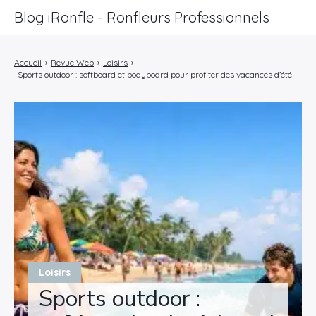
Blog iRonfle - Ronfleurs Professionnels
ChatSEO
Accueil
›
Revue Web
›
Loisirs
›
Sports outdoor : softboard et bodyboard pour profiter des vacances d’été
Revue Web
Informatique
Marketing
Lifestyle
Entreprises
Loisirs
Sports outdoor :