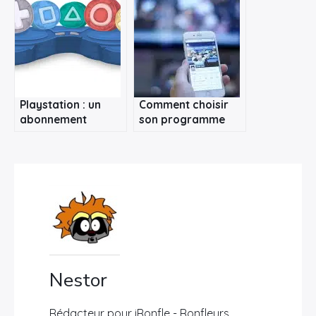
Playstation : un
Comment choisir
abonnement
son programme
mensuel pour jouer
télé cet après-midi
en illimité
?
Nestor
Rédacteur pour iRonfle - Ronfleurs