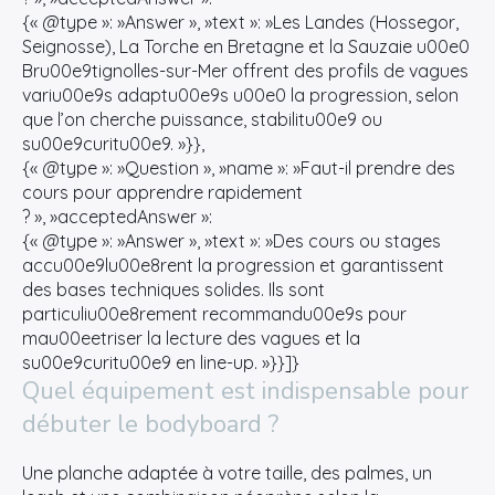
{« @type »: »Answer », »text »: »Les Landes (Hossegor,
Seignosse), La Torche en Bretagne et la Sauzaie u00e0
Bru00e9tignolles-sur-Mer offrent des profils de vagues
variu00e9s adaptu00e9s u00e0 la progression, selon
que l’on cherche puissance, stabilitu00e9 ou
su00e9curitu00e9. »}},
{« @type »: »Question », »name »: »Faut-il prendre des
cours pour apprendre rapidement
? », »acceptedAnswer »:
{« @type »: »Answer », »text »: »Des cours ou stages
accu00e9lu00e8rent la progression et garantissent
des bases techniques solides. Ils sont
particuliu00e8rement recommandu00e9s pour
mau00eetriser la lecture des vagues et la
su00e9curitu00e9 en line-up. »}}]}
Quel équipement est indispensable pour
débuter le bodyboard ?
Une planche adaptée à votre taille, des palmes, un