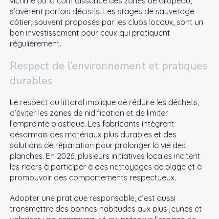
victime ou la connaissance des zones de drapeau,
s’avèrent parfois décisifs. Les stages de sauvetage
côtier, souvent proposés par les clubs locaux, sont un
bon investissement pour ceux qui pratiquent
régulièrement.
×
Respect de l’environnement et pratiques
Rechercher
durables
:
Le respect du littoral implique de réduire les déchets,
d’éviter les zones de nidification et de limiter
l’empreinte plastique. Les fabricants intègrent
désormais des matériaux plus durables et des
solutions de réparation pour prolonger la vie des
planches. En 2026, plusieurs initiatives locales incitent
les riders à participer à des nettoyages de plage et à
promouvoir des comportements respectueux.
Adopter une pratique responsable, c’est aussi
transmettre des bonnes habitudes aux plus jeunes et