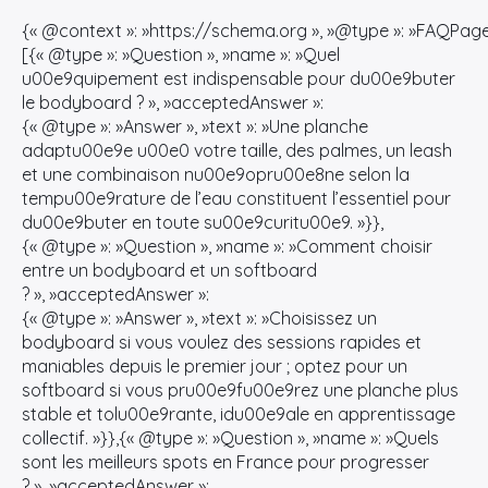
{« @context »: »https://schema.org », »@type »: »FAQPage 
[{« @type »: »Question », »name »: »Quel
u00e9quipement est indispensable pour du00e9buter
le bodyboard ? », »acceptedAnswer »:
{« @type »: »Answer », »text »: »Une planche
adaptu00e9e u00e0 votre taille, des palmes, un leash
et une combinaison nu00e9opru00e8ne selon la
tempu00e9rature de l’eau constituent l’essentiel pour
du00e9buter en toute su00e9curitu00e9. »}},
{« @type »: »Question », »name »: »Comment choisir
entre un bodyboard et un softboard
? », »acceptedAnswer »:
{« @type »: »Answer », »text »: »Choisissez un
bodyboard si vous voulez des sessions rapides et
maniables depuis le premier jour ; optez pour un
softboard si vous pru00e9fu00e9rez une planche plus
stable et tolu00e9rante, idu00e9ale en apprentissage
collectif. »}},{« @type »: »Question », »name »: »Quels
sont les meilleurs spots en France pour progresser
? », »acceptedAnswer »: