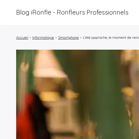
Blog iRonfle - Ronfleurs Professionnels
Rechercher
:
Accueil
›
Informatique
›
Smartphone
›
L’été approche, le moment de re