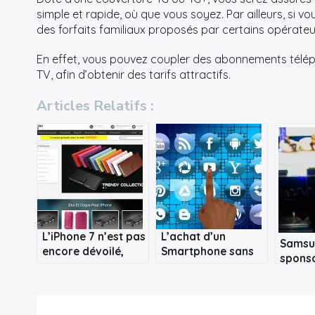
simple et rapide, où que vous soyez. Par ailleurs, si 
des forfaits familiaux proposés par certains opérateu
En effet, vous pouvez coupler des abonnements télép
TV, afin d’obtenir des tarifs attractifs.
Articles Relatifs :
L’iPhone 7 n’est pas
L’achat d’un
Samsu
encore dévoilé,
Smartphone sans
sponso
mais les coques
abonnement est
émissi
sont prêtes !
bénéfique
son n
smart