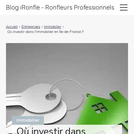
Blog iRonfle - Ronfleurs Professionnels
ChatSEO
Accueil
›
Entreprises
›
Immobilier
›
Où investir dans l’immobilier en Île-de-France ?
Revue Web
Informatique
Marketing
Lifestyle
Entreprises
Immobilier
Où investir dans