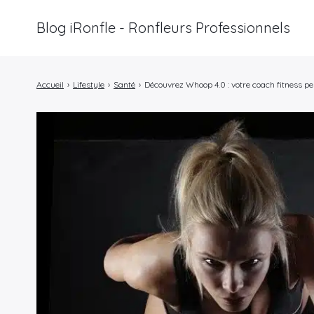
Blog iRonfle - Ronfleurs Professionnels
Rechercher
:
Accueil
›
Lifestyle
›
Santé
›
Découvrez Whoop 4.0 : votre coach fitness per