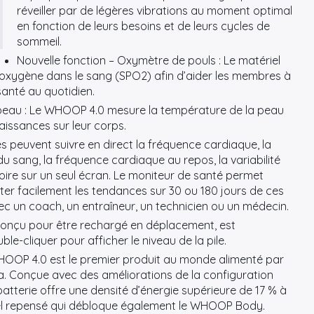
réveiller par de légères vibrations au moment optimal
en fonction de leurs besoins et de leurs cycles de
sommeil.
Nouvelle fonction – Oxymètre de pouls : Le matériel
d’oxygène dans le sang (SPO2) afin d’aider les membres à
santé au quotidien.
 peau : Le WHOOP 4.0 mesure la température de la peau
issances sur leur corps.
s peuvent suivre en direct la fréquence cardiaque, la
u sang, la fréquence cardiaque au repos, la variabilité
oire sur un seul écran. Le moniteur de santé permet
r facilement les tendances sur 30 ou 180 jours de ces
c un coach, un entraîneur, un technicien ou un médecin.
 conçu pour être rechargé en déplacement, est
cliquer pour afficher le niveau de la pile.
WHOOP 4.0 est le premier produit au monde alimenté par
la. Conçue avec des améliorations de la configuration
 batterie offre une densité d’énergie supérieure de 17 % à
triel repensé qui débloque également le WHOOP Body.