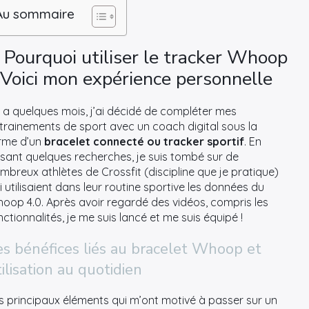
Au sommaire
Pourquoi utiliser le tracker Whoop
 Voici mon expérience personnelle
 y a quelques mois, j’ai décidé de compléter mes
trainements de sport avec un coach digital sous la
rme d’un
bracelet connecté ou tracker sportif
. En
isant quelques recherches, je suis tombé sur de
mbreux athlètes de Crossfit (discipline que je pratique)
i utilisaient dans leur routine sportive les données du
oop 4.0. Après avoir regardé des vidéos, compris les
nctionnalités, je me suis lancé et me suis équipé !
es bénéfices liés au bracelet Whoop et
ilisation au quotidien
s principaux éléments qui m’ont motivé à passer sur un