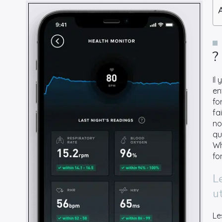
?
Il
en
fo
fa
no
qu
Wh
fo
L
ut
Le