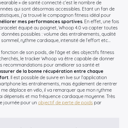
wearable » de santé connecté c’est le nombre de
nnées qui sont désormais accessibles. Etant un fan de
atistiques, j’ai trouvé le compagnon fitness idéal pour
éliorer mes performances sportives
. En effet, une fois
 bracelet équipé au poignet, Whoop 4.0 va capter toutes
s données possibles : volume des entraînements, qualité
 sommeil, rythme cardiaque, intensité de l’effort etc…
 fonction de son poids, de l’âge et des objectifs fitness
cherchés, le tracker Whoop va être capable de donner
s recommandations pour améliorer sa santé et
assurer de la bonne récupération entre chaque
fort
. Il est possible de suivre en live sur l’application
artphone les entraînements, mais également de rentrer
je me déplace en vélo, il va remarquer que mon rythme
j’ai dépensés et ma fréquence cardiaque moyenne. Très
ne journée pour un
objectif de perte de poids
par