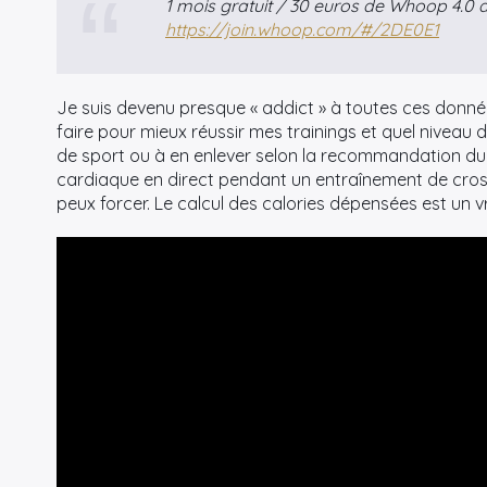
1 mois gratuit / 30 euros de Whoop 4.0 a
https://join.whoop.com/#/2DE0E1
Je suis devenu presque « addict » à toutes ces données
faire pour mieux réussir mes trainings et quel niveau de
de sport ou à en enlever selon la recommandation d
cardiaque en direct pendant un entraînement de cross
peux forcer. Le calcul des calories dépensées est un