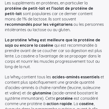
Les suppléments en protéines, en particulier la
protéine de petit-lait et l’isolat de protéine de
petit-lait
sont populaires car ce dernier contient
moins de 1% de lactose. Ils sont souvent
recommandés pour les végétariens
ou les personnes
intolérantes au lactose ou au gluten
.
La protéine Whey est meilleure que la protéine de
soja ou encore la caséine
qui est recommandée à
prendre avant de se coucher car sa digestion est plus
lente. La caséine a l’avantage de se propager dans le
corps et nourrir les muscles progressivement tout au
long de la nuit.
La Whey contient tous les
acides-aminés essentiels
et
contient plus spécifiquement une grande quantité
d’acides-aminés à chaîne ramifiée (leucine, isoleucine
et valine) et de
glutamine
(acide-aminé boostant le
système immunitaire). Cette
protéine
est considéré
comme une protéine à
action rapide
. La
caséine
,
évoquée dans le paragraphe supérieur, quant à elle,