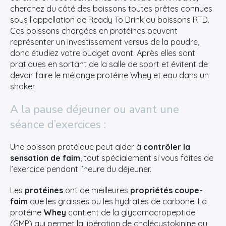
cherchez du côté des boissons toutes prêtes connues
sous l’appellation de Ready To Drink ou boissons RTD.
Ces boissons chargées en protéines peuvent
représenter un investissement versus de la poudre,
donc étudiez votre budget avant. Après elles sont
pratiques en sortant de la salle de sport et évitent de
devoir faire le mélange protéine Whey et eau dans un
shaker
A la pause déjeuner ou avant une
séance d’exercices :
Une boisson protéique peut aider à
contrôler la
sensation de faim
, tout spécialement si vous faites de
l’exercice pendant l’heure du déjeuner.
Les
protéines
ont de meilleures
propriétés coupe-
faim
que les graisses ou les hydrates de carbone. La
protéine
Whey
contient de la glycomacropeptide
(GMP) qui permet la libération de cholécystokinine ou