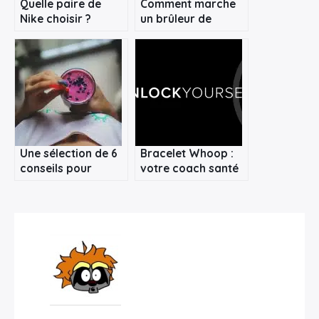
Quelle paire de
Comment marche
Nike choisir ?
un brûleur de
graisse ?
Une sélection de 6
Bracelet Whoop :
conseils pour
votre coach santé
maigrir avant l’été
et fitness personnel
dédié performance