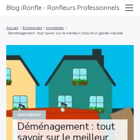
Blog iRonfle - Ronfleurs Professionnels
ChatSEO
Accueil
›
Entreprises
›
Immobilier
›
Déménagement : tout savoir sur le meilleur choix d’un garde-meuble
Revue Web
Informatique
Marketing
Lifestyle
Entreprises
Immobilier
Déménagement : tout
savoir sur le meilleur