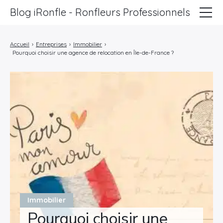
Blog iRonfle - Ronfleurs Professionnels
ChatSEO
Accueil
›
Entreprises
›
Immobilier
›
Pourquoi choisir une agence de relocation en Île-de-France ?
Revue Web
Informatique
Marketing
Lifestyle
Entreprises
Immobilier
Pourquoi choisir une