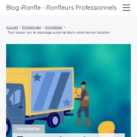
Blog iRonfle - Ronfleurs Professionnels
ChatSEO
Accueil
›
Entreprises
›
Immobilier
›
Tout savoir sur le stockage autorisé dans votre box en location
Revue Web
Informatique
Marketing
Lifestyle
Entreprises
Immobilier