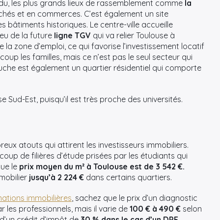
tendu, les plus grands lieux de rassemblement comme
la
rchés et en commerces. C’est également un site
s bâtiments historiques. Le centre-ville accueille
ieu de la future
ligne TGV
qui va relier Toulouse à
la zone d’emploi, ce qui favorise l’investissement locatif
coup les familles, mais ce n’est pas le seul secteur qui
uche est également un quartier résidentiel qui comporte
se Sud-Est, puisqu’il est très proche des universités.
reux atouts qui attirent les investisseurs immobiliers.
up de filières d’étude prisées par les étudiants qui
que le
prix moyen du m² à Toulouse est de 3 542 €.
mobilier
jusqu’à 2 224 €
dans certains quartiers.
mations immobilières
, sachez que le prix d’un diagnostic
r les professionnels, mais il varie de
100 € à 490 €
selon
 d’un crédit d’impôt de
30 % dans le cas d’un DPE