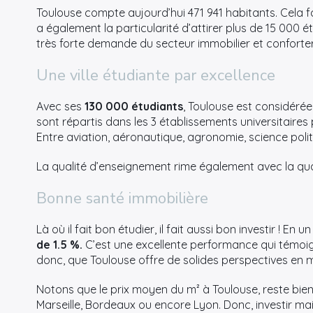
Toulouse compte aujourd’hui 471 941 habitants. Cela fait 
a également la particularité d’attirer plus de 15 000 
très forte demande du secteur immobilier et confort
Une ville étudiante par excellence
Avec ses
130 000 étudiants
, Toulouse est considérée
sont répartis dans les 3 établissements universitaires pr
Entre aviation, aéronautique, agronomie, science polit
La qualité d’enseignement rime également avec la qual
Bonne santé immobilière
Là où il fait bon étudier, il fait aussi bon investir ! En
de 1.5 %.
C’est une excellente performance qui témoi
donc, que Toulouse offre de solides perspectives en m
Notons que le prix moyen du m² à Toulouse, reste bien 
Marseille, Bordeaux ou encore Lyon. Donc, investir m