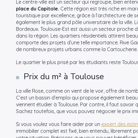
Le centre-ville est un secteur qui regroupe, bien en
place du Capitole.
Cette région est très riche en ma
touristique par excellence, grâce à l’architecture de se
également le plus grand pôle universitaire de la ville. L
Bordeaux. Toulouse-Est est aussi un secteur proche de 
dans la région. Les quartiers résidentiels attirent beau
comporte des projets d’une telle importance. Rive Ga
de nombreux projets urbains comme la Cartoucherie.
Le quartier le plus prisé par les étudiants reste Toulou
Prix du m² à Toulouse
La ville Rose, comme on vient de le voir, offre de nomb
C’est un bassin d’emploi qui propose également beauco
viennent étudier à Toulouse. Par contre, il faut savoir 
Sachez toutefois, que vous pouvez négocier le prix im
Si vous voulez vous faire aider par un
expert des esti
immobilier complet est fixé, bien entendu, librement pa
votre situation. Précisons que vous pouvez bénéficier