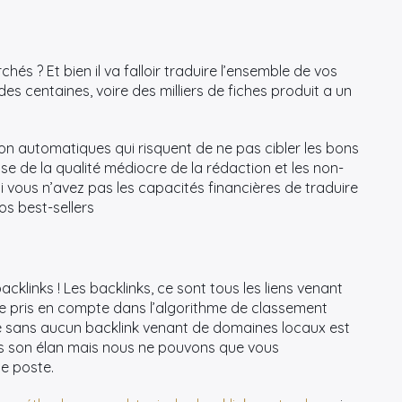
s ? Et bien il va falloir traduire l’ensemble de vos
s centaines, voire des milliers de fiches produit a un
ion automatiques qui risquent de ne pas cibler les bons
ause de la qualité médiocre de la rédaction et les non-
 si vous n’avez pas les capacités financières de traduire
os best-sellers
klinks ! Les backlinks, ce sont tous les liens venant
tère pris en compte dans l’algorithme de classement
ge sans aucun backlink venant de domaines locaux est
ns son élan mais nous ne pouvons que vous
e poste.