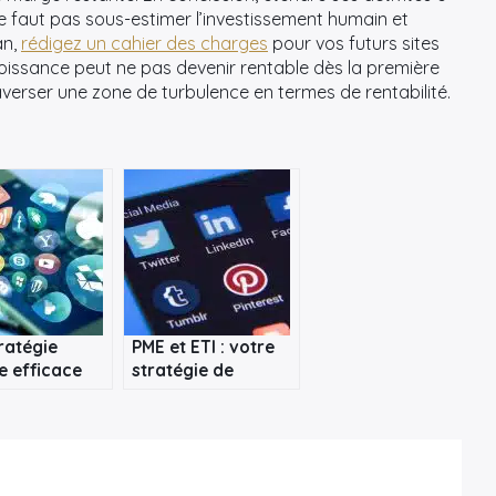
ne faut pas sous-estimer l’investissement humain et
an,
rédigez un cahier des charges
pour vos futurs sites
roissance peut ne pas devenir rentable dès la première
raverser une zone de turbulence en termes de rentabilité.
ratégie
PME et ETI : votre
le efficace
stratégie de
développer
communication
business en
digitale, comment
procéder ?