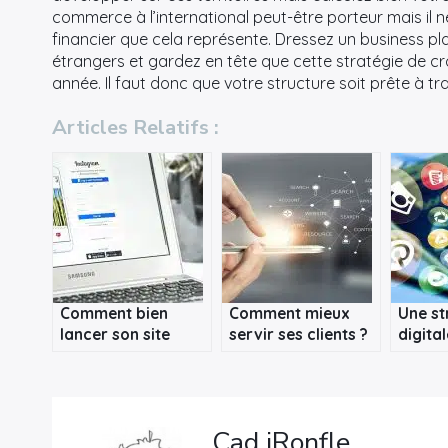
commerce à l’international peut-être porteur mais il 
financier que cela représente. Dressez un business pl
étrangers et gardez en tête que cette stratégie de c
année. Il faut donc que votre structure soit prête à t
Articles Relatifs :
Comment bien
Comment mieux
Une st
lancer son site
servir ses clients ?
digita
internet ?
pour 
votre 
ligne
Cad iRonfle