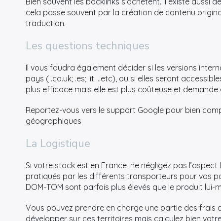
Bien souvent les backlinks s’achètent. Il existe aussi d
cela passe souvent par la création de contenu origina
traduction.
Les questions techniques
Il vous faudra également décider si les versions inte
pays ( .co.uk; .es; .it …etc), ou si elles seront access
plus efficace mais elle est plus coûteuse et deman
Reportez-vous vers le support Google pour bien comp
géographiques
La Logistique
Si votre stock est en France, ne négligez pas l’aspect
pratiqués par les différents transporteurs pour vos pays
DOM-TOM sont parfois plus élevés que le produit lui-
Vous pouvez prendre en charge une partie des frais d
développer sur ces territoires mais calculez bien votr