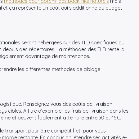
es
méthodes pour obtenir des backlinks naturels
mais
l et ça représente un coût qui s’additionne au budget
rnationales seront hébergées sur des TLD spécifiques au
ibles depuis des répertoires. La méthodes des TLD reste la
de également davantage de maintenance.
rendre les différentes méthodes de ciblage
 logistique. Renseignez vous des coûts de livraison
 cibles. A titre d’exemple, les frais de livraison dans les
même et peuvent facilement atteindre entre 30 et 45€.
e transport pour être compétitif et pour vous
e marge restante. En conclusion, étendre ses activités e-