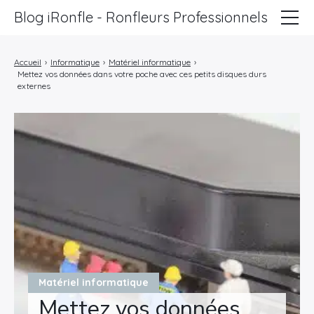
Blog iRonfle - Ronfleurs Professionnels
ChatSEO
Accueil
›
Informatique
›
Matériel informatique
›
Mettez vos données dans votre poche avec ces petits disques durs
Revue Web
externes
Informatique
Marketing
Lifestyle
Entreprises
Matériel informatique
Mettez vos données