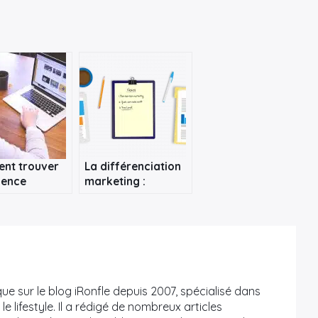
nt trouver
La différenciation
gence
marketing :
rketing à
comment se
démarquer de la
concurrence ?
que sur le blog iRonfle depuis 2007, spécialisé dans
le lifestyle. Il a rédigé de nombreux articles