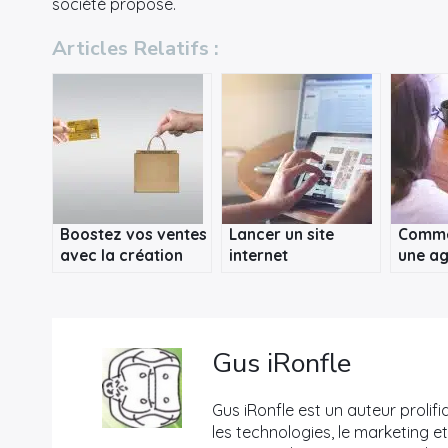
société propose.
Articles Relatifs :
Boostez vos ventes
Lancer un site
Comme
avec la création
internet
une a
d’une boutique en
professionnel en
webma
ligne
quelques semaines
Lyon ?
Gus iRonfle
Gus iRonfle est un auteur prolifi
les technologies, le marketing et 