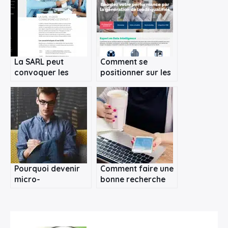
La SARL peut
Comment se
convoquer les
positionner sur les
associés grâce au
meilleurs chantiers
Web
de construction du
marché ?
×
Pourquoi devenir
Comment faire une
micro-
bonne recherche
Rechercher
entrepreneur ?
d’emploi en petite
:
enfance ?