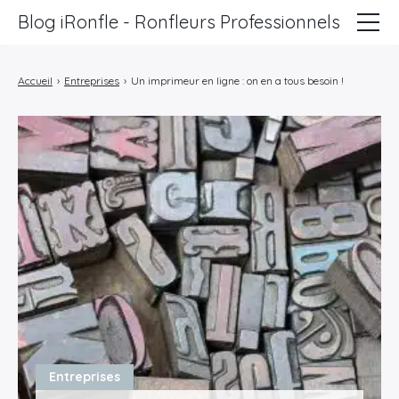
Blog iRonfle - Ronfleurs Professionnels
ChatSEO
Accueil
›
Entreprises
›
Un imprimeur en ligne : on en a tous besoin !
Revue Web
Informatique
Marketing
Lifestyle
Entreprises
Entreprises