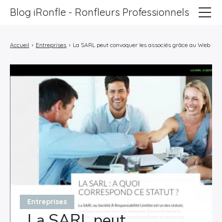
Blog iRonfle - Ronfleurs Professionnels
ChatSEO
Accueil
›
Entreprises
›
La SARL peut convoquer les associés grâce au Web
Revue Web
Informatique
Marketing
Lifestyle
Entreprises
Entreprises
La SARL peut