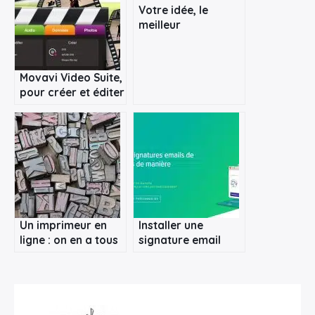
Votre idée, le
meilleur
Rechercher
accompagnement
:
pour votre
entreprise
Movavi Video Suite,
pour créer et éditer
des vidéos
Un imprimeur en
Installer une
ligne : on en a tous
signature email
besoin !
commune à toute
l’entreprise avec
Sigilium