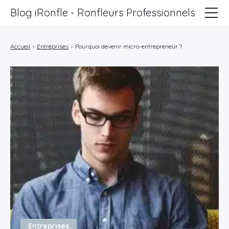
Blog iRonfle - Ronfleurs Professionnels
ChatSEO
Accueil
›
Entreprises
›
Pourquoi devenir micro-entrepreneur ?
Revue Web
Informatique
Marketing
Lifestyle
Entreprises
Entreprises