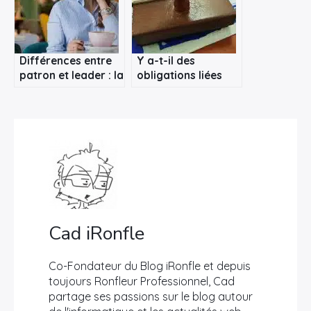
Différences entre
Y a-t-il des
×
patron et leader : la
obligations liées
lutte incessante
aux tampons pour
entre pouvoir et
entreprise ?
Rechercher
leadership
:
Cad iRonfle
Co-Fondateur du Blog iRonfle et depuis
toujours Ronfleur Professionnel, Cad
partage ses passions sur le blog autour