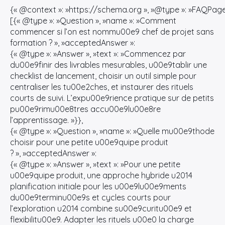
{« @context »: »https://schema.org », »@type »: »FAQPage 
[{« @type »: »Question », »name »: »Comment
commencer si l’on est nommu00e9 chef de projet sans
formation ? », »acceptedAnswer »:
{« @type »: »Answer », »text »: »Commencez par
du00e9finir des livrables mesurables, u00e9tablir une
checklist de lancement, choisir un outil simple pour
centraliser les tu00e2ches, et instaurer des rituels
courts de suivi. L’expu00e9rience pratique sur de petits
pu00e9rimu00e8tres accu00e9lu00e8re
l’apprentissage. »}},
{« @type »: »Question », »name »: »Quelle mu00e9thode
choisir pour une petite u00e9quipe produit
? », »acceptedAnswer »:
{« @type »: »Answer », »text »: »Pour une petite
u00e9quipe produit, une approche hybride u2014
planification initiale pour les u00e9lu00e9ments
du00e9terminu00e9s et cycles courts pour
l’exploration u2014 combine su00e9curitu00e9 et
flexibilitu00e9. Adapter les rituels u00e0 la charge