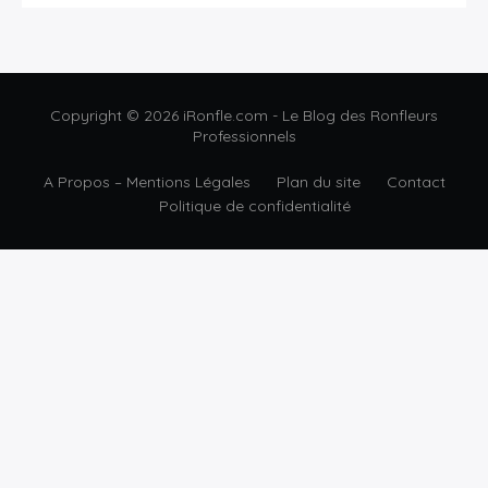
Copyright © 2026 iRonfle.com - Le Blog des Ronfleurs
Professionnels
A Propos – Mentions Légales
Plan du site
Contact
Politique de confidentialité