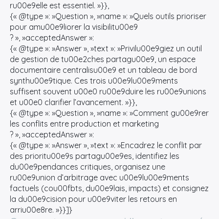
ru00e9elle est essentiel. »}},
{« @type »: »Question », »name »: »Quels outils prioriser
pour amu00e9liorer la visibilitu00e9
? », »acceptedAnswer »:
{« @type »: »Answer », »text »: »Privilu00e9giez un outil
de gestion de tu00e2ches partagu00e9, un espace
documentaire centralisu00e9 et un tableau de bord
synthu00e9tique. Ces trois u00e9lu00e9ments
suffisent souvent u00e0 ru00e9duire les ru00e9unions
et u00e0 clarifier l’avancement. »}},
{« @type »: »Question », »name »: »Comment gu00e9rer
les conflits entre production et marketing
? », »acceptedAnswer »:
{« @type »: »Answer », »text »: »Encadrez le conflit par
des prioritu00e9s partagu00e9es, identifiez les
du00e9pendances critiques, organisez une
ru00e9union d’arbitrage avec u00e9lu00e9ments
factuels (cou00fbts, du00e9lais, impacts) et consignez
la du00e9cision pour u00e9viter les retours en
arriu00e8re. »}}]}