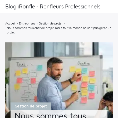
Blog iRonfle - Ronfleurs Professionnels
ChatSEO
Accueil
›
Entreprises
›
Gestion de projet
›
Nous sommes tous chef de projet, mais tout le monde ne sait pas gérer un
Revue Web
projet
Informatique
Marketing
Lifestyle
Entreprises
Gestion de projet
Nous sommes tous