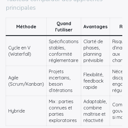
principales
Quand
Méthode
Avantages
Ris
l’utiliser
Spécifications
Clarté de
Risque
Cycle en V
stables,
phases,
d’inada
(Waterfall)
conformité
planning
aux
réglementaire
prévisible
chang
Projets
Nécess
Flexibilité,
Agile
incertains,
discipli
feedback
(Scrum/Kanban)
besoin
engag
rapide
d’itérations
régulier
Mix : parties
Adaptable,
Comple
connues et
combine
Hybride
gouver
parties
maîtrise et
si mal b
exploratoires
réactivité