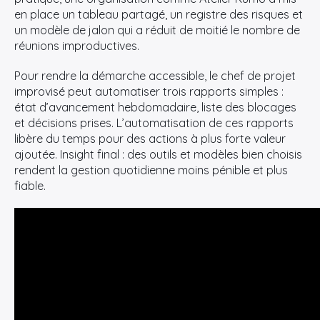
en place un tableau partagé, un registre des risques et
un modèle de jalon qui a réduit de moitié le nombre de
réunions improductives.
Pour rendre la démarche accessible, le chef de projet
improvisé peut automatiser trois rapports simples :
état d’avancement hebdomadaire, liste des blocages
et décisions prises. L’automatisation de ces rapports
libère du temps pour des actions à plus forte valeur
ajoutée. Insight final : des outils et modèles bien choisis
rendent la gestion quotidienne moins pénible et plus
fiable.