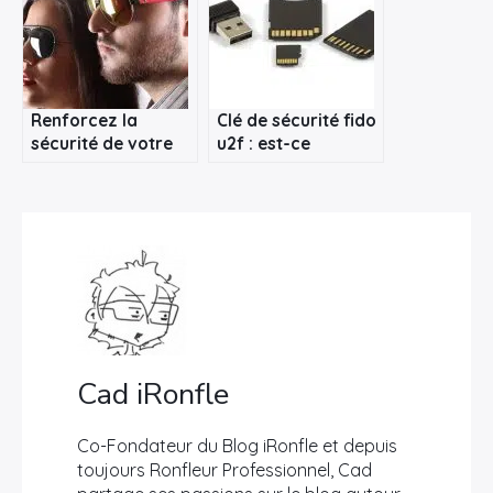
Renforcez la
Clé de sécurité fido
sécurité de votre
u2f : est-ce
enfant via un
vraiment efficace ?
logiciel de
surveillance de
téléphone à
distance
Cad iRonfle
Co-Fondateur du Blog iRonfle et depuis
toujours Ronfleur Professionnel, Cad