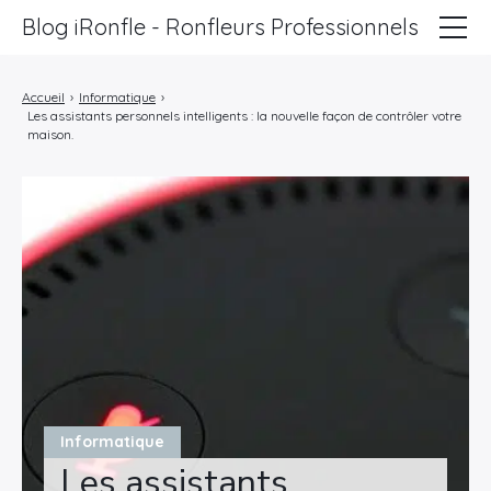
Blog iRonfle - Ronfleurs Professionnels
ChatSEO
Accueil
›
Informatique
›
Les assistants personnels intelligents : la nouvelle façon de contrôler votre
Revue Web
maison.
Informatique
Marketing
Lifestyle
Entreprises
Informatique
Les assistants