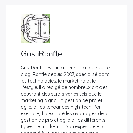
Gus iRonfle
Gus iRonfle est un auteur prolifique sur le
blog iRonfle depuis 2007, spécialisé dans
les technologies, le marketing et le
lifestyle. Il a rédigé de nombreux articles
couvrant des sujets variés tels que le
marketing digital, la gestion de projet
agile, et les tendances high-tech. Par
exemple, il a exploré les avantages de la
gestion de projet agile et les différents
types de marketing. Son expertise et sa
capacité à vulgariser des concepts