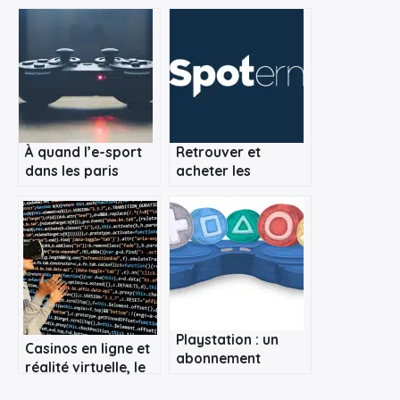
À quand l’e-sport
Retrouver et
dans les paris
acheter les
sportifs ?
produits présents
dans les films et
séries
Playstation : un
Casinos en ligne et
abonnement
réalité virtuelle, le
mensuel pour jouer
futur de l’iGaming ?
en illimité