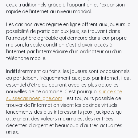
ceux traditionnels grâce à l’apparition et l’expansion
rapide de l’internet au niveau mondial.
Les casinos avec régime en ligne offrent aux joueurs la
possibilité de participer aux jeux, se trouvant dans
l’atmosphère agréable qui demeure dans leur propre
maison, la seule condition c’est d’avoir accès à
l’internet par l’intermédiaire d’un ordinateur ou d’un
téléphone mobile.
Indifféremment du fait si les joueurs sont occasionnels
ou participent fréquemment aux jeux par internet, il est
essentiel d’être au courant avec les plus actuelles
nouvelles de ce domaine. C’est pourquoi
sur ce site
suissecasinoenligne.com
il est toujours possible de
trouver de l’information visant les casinos virtuels,
lancements des plus intéressants jeux, jackpots qui
atteignent des valeurs maximales, des rentrées
décentes d’argent et beaucoup d’autres actualités
utiles.