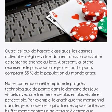
Outre les jeux de hasard classiques, les casinos
activant en régime virtuel donnent aussi la possibilité
de tenter sa chance au loto. À présent, la loterie
représente le plus populaire jeu, les participants
comptant 55 % de la population du monde entier.
Notre contemporanéité implique le progrès
technologique de pointe dans le domaine des jeux
virtuels avec une fréquence de plus en plus visible et
perceptible. Par exemple, le graphique tridimensionnel
dans les jeux modernes, qui offre des opportunités de
bluffer même contre un adversaire électronique.