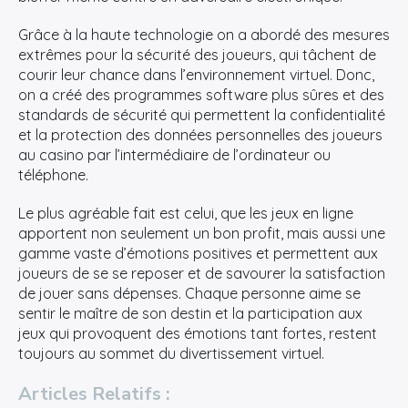
Grâce à la haute technologie on a abordé des mesures
extrêmes pour la sécurité des joueurs, qui tâchent de
courir leur chance dans l’environnement virtuel. Donc,
on a créé des programmes software plus sûres et des
standards de sécurité qui permettent la confidentialité
et la protection des données personnelles des joueurs
au casino par l’intermédiaire de l’ordinateur ou
téléphone.
Le plus agréable fait est celui, que les jeux en ligne
apportent non seulement un bon profit, mais aussi une
gamme vaste d’émotions positives et permettent aux
joueurs de se se reposer et de savourer la satisfaction
de jouer sans dépenses. Chaque personne aime se
×
sentir le maître de son destin et la participation aux
jeux qui provoquent des émotions tant fortes, restent
toujours au sommet du divertissement virtuel.
Rechercher
:
Articles Relatifs :