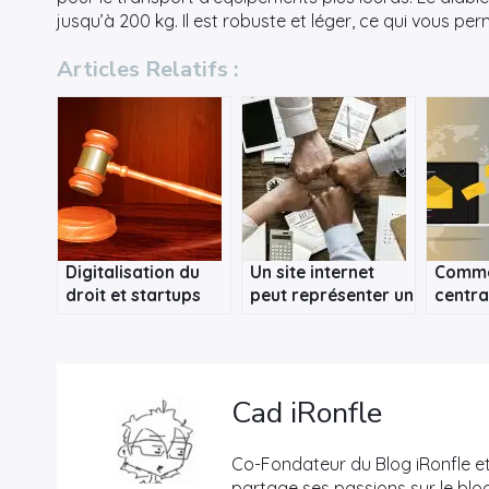
jusqu’à 200 kg. Il est robuste et léger, ce qui vous p
Articles Relatifs :
Digitalisation du
Un site internet
Comm
droit et startups
peut représenter un
centra
juridiques
capital en nature
automa
pour une SAS
gestio
signat
Cad iRonfle
Co-Fondateur du Blog iRonfle et
partage ses passions sur le blog