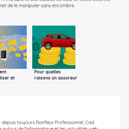
ermet de le manipuler sans encombre.
ent
Pour quelles
liser et
raisons un assureur
tiser la
peut-il résilier votre
n des
assurance auto ?
ures emails ?
 depuis toujours Ronfleur Professionnel, Cad
 autour de l'informatique et les actualités web.