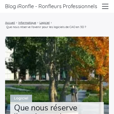
Blog iRonfle - Ronfleurs Professionnels
ChatSEO
Accueil
›
Informatique
›
Logiciel
›
Que nous réserve l’avenir pour les logiciels de CAO en 3D ?
Revue Web
Informatique
Marketing
Lifestyle
Entreprises
Logiciel
Que nous réserve