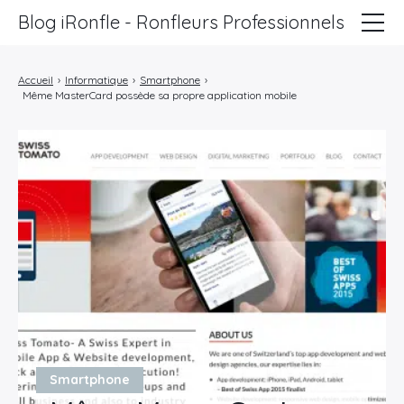
Blog iRonfle - Ronfleurs Professionnels
ChatSEO
Accueil
›
Informatique
›
Smartphone
›
Même MasterCard possède sa propre application mobile
Revue Web
Informatique
Marketing
Lifestyle
Entreprises
Smartphone