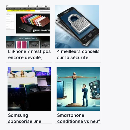
×
Rechercher
:
L’iPhone 7 n’est pas
4 meilleurs conseils
encore dévoilé,
sur la sécurité
mais les coques
mobile pour
sont prêtes !
protéger votre
smartphone
Samsung
Smartphone
sponsorise une
conditionné vs neuf
émission TV pour
: faire le bon choix