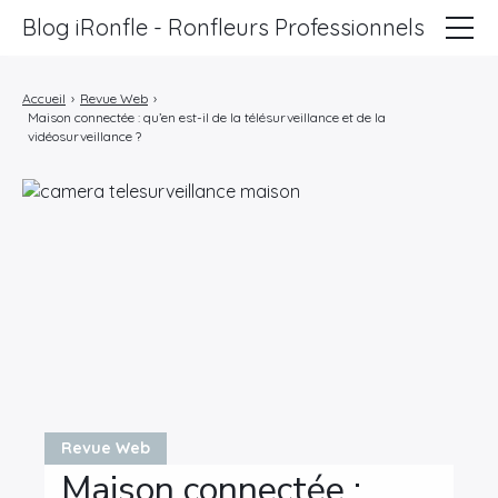
Blog iRonfle - Ronfleurs Professionnels
ChatSEO
Accueil
›
Revue Web
›
Maison connectée : qu’en est-il de la télésurveillance et de la
Revue Web
vidéosurveillance ?
Informatique
Marketing
Lifestyle
Entreprises
Revue Web
Maison connectée :