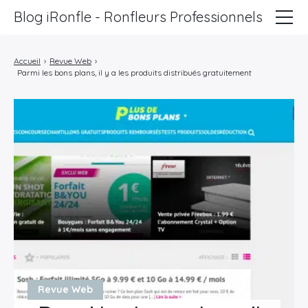
Blog iRonfle - Ronfleurs Professionnels
ChatSEO
Accueil
›
Revue Web
›
Parmi les bons plans, il y a les produits distribués gratuitement
Revue Web
Informatique
Marketing
Lifestyle
Entreprises
Revue Web