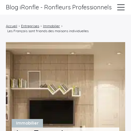
Blog iRonfle - Ronfleurs Professionnels
ChatSEO
Accueil
›
Entreprises
›
Immobilier
›
Les Français sont friands des maisons individuelles
Revue Web
Informatique
Marketing
Lifestyle
Entreprises
Immobilier