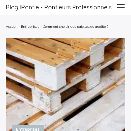
Blog iRonfle - Ronfleurs Professionnels
ChatSEO
Accueil
›
Entreprises
›
Comment choisir des palettes de qualité ?
Revue Web
Informatique
Marketing
Lifestyle
Entreprises
Entreprises