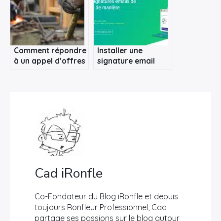
Comment répondre
Installer une
×
à un appel d’offres
signature email
du marché public ?
commune à toute
Rechercher
l’entreprise avec
:
Sigilium
Cad iRonfle
Co-Fondateur du Blog iRonfle et depuis
toujours Ronfleur Professionnel, Cad
partage ses passions sur le blog autour