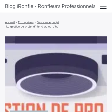
Blog iRonfle - Ronfleurs Professionnels
ChatSEO
Accueil
›
Entreprises
›
Gestion de projet
›
La gestion de projet d’hier à aujourd’hui
Revue Web
Informatique
Marketing
Lifestyle
Entreprises