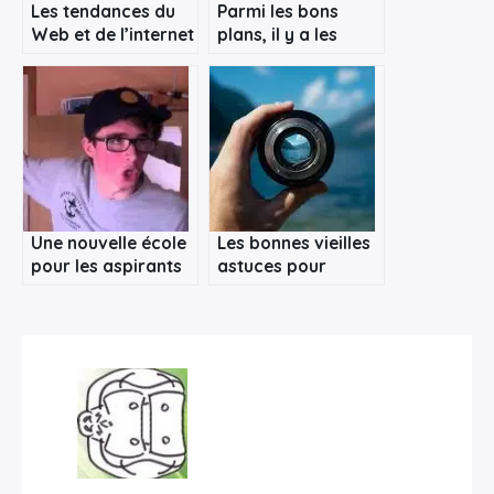
Les tendances du
Parmi les bons
Web et de l’internet
plans, il y a les
produits distribués
gratuitement
Une nouvelle école
Les bonnes vieilles
pour les aspirants
astuces pour
×
Youtubeurs
réaliser de belles
photographies en
Bretagne
Rechercher
: