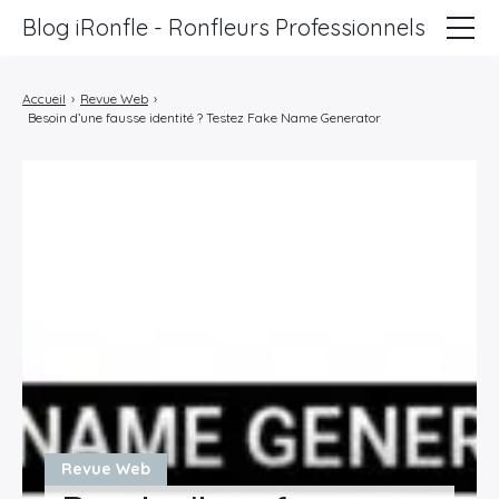
Blog iRonfle - Ronfleurs Professionnels
ChatSEO
Accueil
›
Revue Web
›
Besoin d’une fausse identité ? Testez Fake Name Generator
Revue Web
Informatique
Marketing
Lifestyle
Entreprises
Revue Web