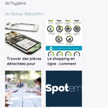
de l’hygiène.
Articles Relatifs :
×
Rechercher
:
Trouver des pièces
Le shopping en
détachées pour
ligne : comment
réparer son
Internet vient-il à
smartphone
changer les
habitudes d’achat ?