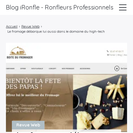
Blog iRonfle - Ronfleurs Professionnels
ChatSEO
Accueil
›
Revue Web
›
Le fromage débarque lui aussi dans le domaine du high-tech
Revue Web
Informatique
Marketing
Lifestyle
Entreprises
Revue Web