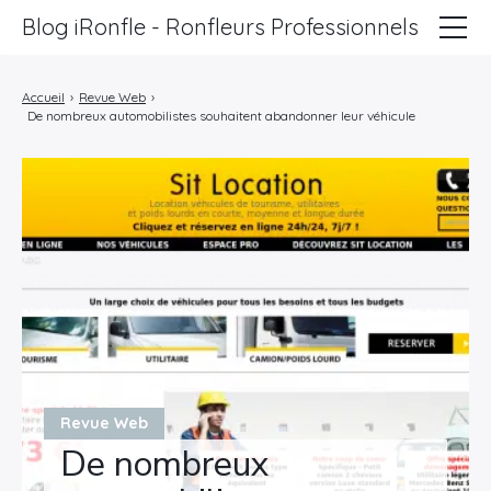
Blog iRonfle - Ronfleurs Professionnels
ChatSEO
Accueil
›
Revue Web
›
De nombreux automobilistes souhaitent abandonner leur véhicule
Revue Web
Informatique
Marketing
Lifestyle
Entreprises
Revue Web
De nombreux