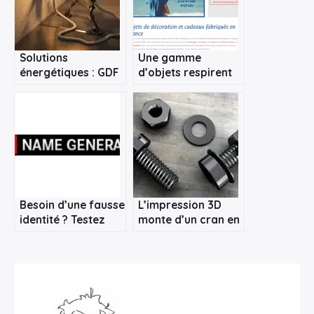
Rechercher
:
Solutions
Une gamme
énergétiques : GDF
d’objets respirent
SUEZ Energies
le savoir-faire
France innove
français
Besoin d’une fausse
L’impression 3D
identité ? Testez
monte d’un cran en
Fake Name
s’attaquant au
Generator
métal