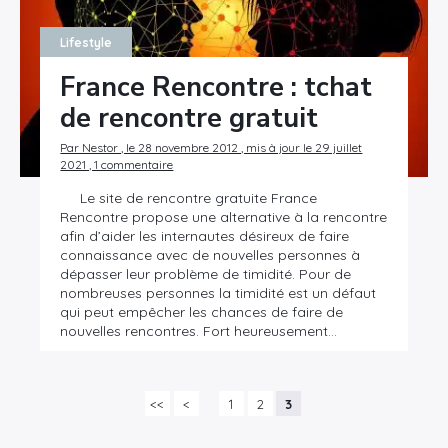
Lifestyle
×
France Rencontre : tchat
de rencontre gratuit
Rechercher
:
Par Nestor , le 28 novembre 2012 , mis à jour le 29 juillet
2021 , 1 commentaire
Le site de rencontre gratuite France
Rencontre propose une alternative à la rencontre
afin d’aider les internautes désireux de faire
connaissance avec de nouvelles personnes à
dépasser leur problème de timidité. Pour de
nombreuses personnes la timidité est un défaut
qui peut empêcher les chances de faire de
nouvelles rencontres. Fort heureusement…
<<
<
1
2
3