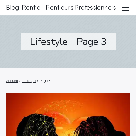
Blog iRonfle - Ronfleurs Professionnels
ChatSEO
Revue Web
Lifestyle - Page 3
Informatique
Marketing
Lifestyle
Accueil
›
Lifestyle
›
Page 3
Entreprises